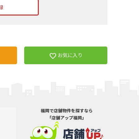
録
favorite
お気に入り
福岡で店舗物件を探すなら
「店舗アップ福岡」