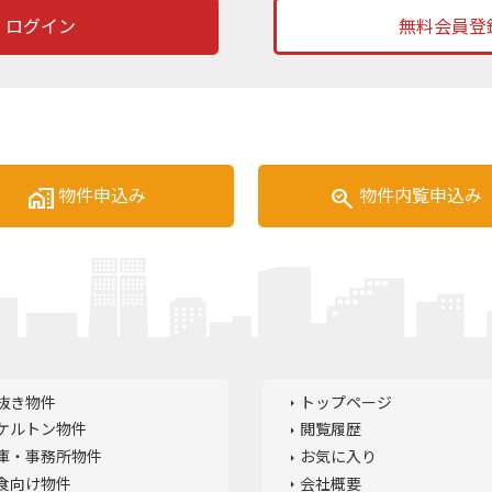
ログイン
無料会員登
home_work
search_check
物件申込み
物件内覧申込み
抜き物件
トップページ
ケルトン物件
閲覧履歴
庫・事務所物件
お気に入り
食向け物件
会社概要