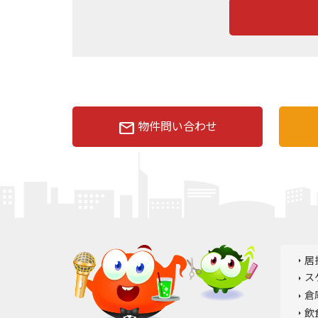
mail
物件問い合わせ
居
ス
倉
飲