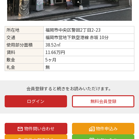
所在地
福岡市中央区警固2丁目2-23
交通
福岡市営地下鉄空港線 赤坂 10分
使用部分面積
38.52㎡
賃料
11.66万円
敷金
5ヶ月
礼金
無
会員登録すると続きをお読みいただけます。
ログイン
無料会員登録
物件問い合わせ
物件申込み
mail
home_work