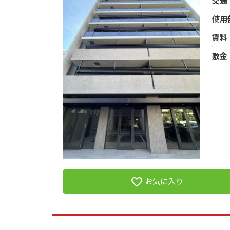
交通
使用
賃料
敷金
favorite
お気に入り