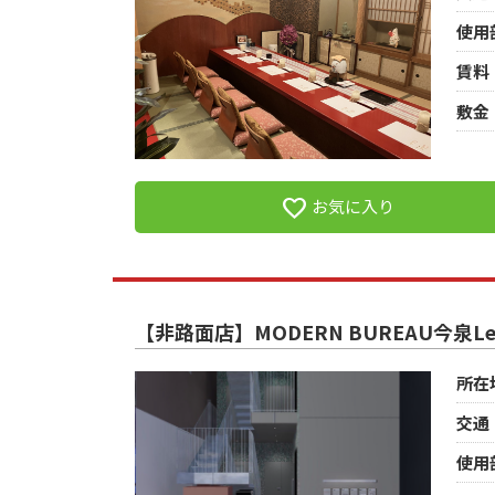
使用
賃料
敷金
favorite
お気に入り
【非路面店】MODERN BUREAU今泉Lea
所在
交通
使用