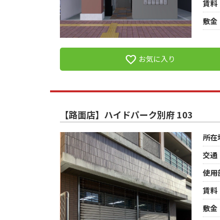
賃料
敷金
favorite
お気に入り
【路面店】ハイドパーク別府 103
所在
交通
使用
賃料
敷金