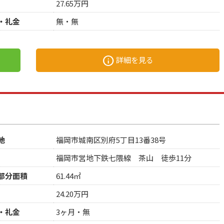
27.65万円
・礼金
無・無
info
詳細を見る
地
福岡市城南区別府5丁目13番38号
福岡市営地下鉄七隈線 茶山 徒歩11分
部分面積
61.44㎡
24.20万円
・礼金
3ヶ月・無