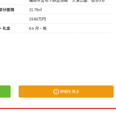
福岡市営地下鉄空港線 大濠公園 徒歩5分
部分面積
31.79㎡
19.80万円
・礼金
6ヶ月・無
info
詳細を見る