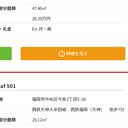
部分面積
47.40㎡
28.39万円
・礼金
8ヶ月・無
info
詳細を見る
f 501
地
福岡市中央区今泉2丁目5-26
西鉄天神大牟田線 西鉄福岡（天神） 徒歩7分
部分面積
26.12㎡