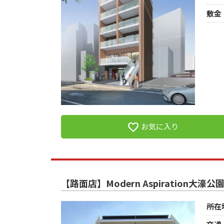
敷金
favorite
お気に入り
【路面店】Modern Aspiration大濠公園
所在