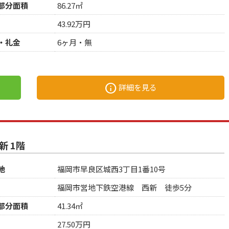
部分面積
86.27㎡
43.92万円
・礼金
6ヶ月・無
info
詳細を見る
 1階
地
福岡市早良区城西3丁目1番10号
福岡市営地下鉄空港線 西新 徒歩5分
部分面積
41.34㎡
27.50万円