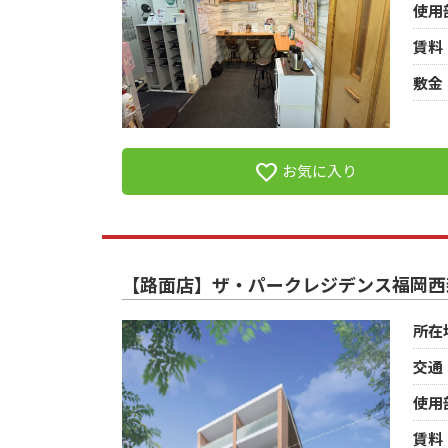
使用
賃料
敷金
favorite
お気に入り
【路面店】ザ・パークレジデンス福岡西新
所在
交通
使用
賃料